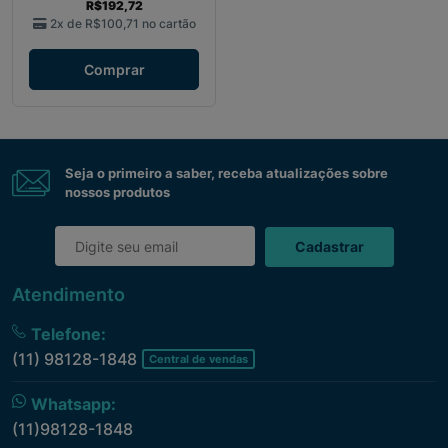
R$192,72
2x de
R$100,71
no cartão
Comprar
Seja o primeiro a saber, receba atualizações sobre
nossos produtos
Cadastrar
Atendimento
Telefone:
(11) 98128-1848
Central de vendas
Whatsapp:
(11)98128-1848