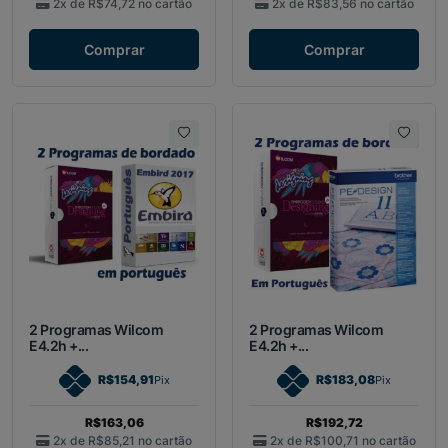
2x de
R$74,72
no cartão
2x de
R$83,56
no cartão
Comprar
Comprar
2 Programas Wilcom
2 Programas Wilcom
E4.2h +...
E4.2h +...
R$154,91
R$183,08
Pix
Pix
R$163,06
R$192,72
2x de
R$85,21
no cartão
2x de
R$100,71
no cartão