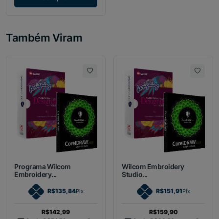
Também Viram
Programa Wilcom
Wilcom Embroidery
Embroidery...
Studio...
R$135,84
R$151,91
Pix
Pix
R$142,99
R$159,90