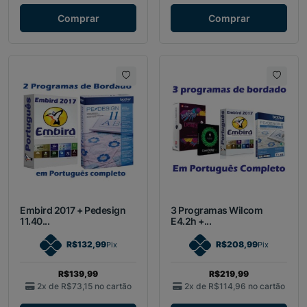
Comprar
Comprar
Embird 2017 + Pedesign
3 Programas Wilcom
11.40...
E4.2h +...
R$132,99
R$208,99
Pix
Pix
R$139,99
R$219,99
2x de
R$73,15
no cartão
2x de
R$114,96
no cartão