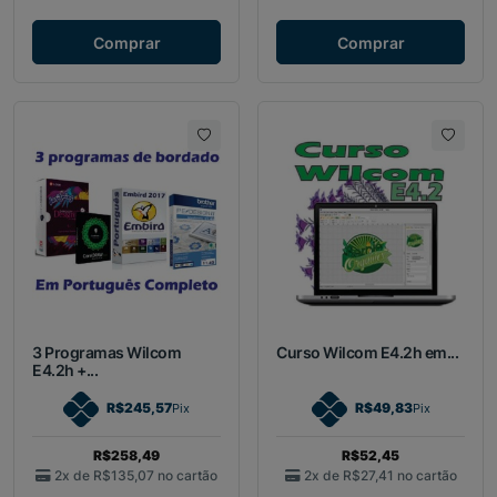
Comprar
Comprar
3 Programas Wilcom
Curso Wilcom E4.2h em...
E4.2h +...
R$245,57
R$49,83
Pix
Pix
R$258,49
R$52,45
2x de
R$135,07
no cartão
2x de
R$27,41
no cartão